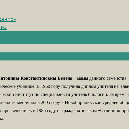
канто»
ти»
нтонины Константиновны Беленя
– мамы данного семейства. 
еское училище. В 1960 году получила диплом учителя начальны
ческий институт по специальности учитель биологии. За время
ельность закончила в 2005 году в Новобирилюсской средней общ
о просвещения»; в 1985 году награждена значком «Отличник пр
да.