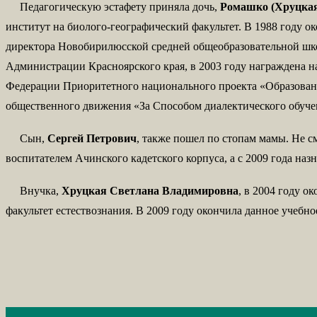
Педагогическую эстафету приняла дочь,
Ромашко (Хруцкая
институт на биолого-географический факультет. В 1988 году о
директора Новобирилюсской средней общеобразовательной шко
Администрации Красноярского края, в 2003 году награждена н
Федерации Приоритетного национального проекта «Образовани
общественного движения «За Способом диалектического обуче
Сын,
Сергей Петрович
, также пошел по стопам мамы. Не см
воспитателем Ачинского кадетского корпуса, а с 2009 года наз
Внучка,
Хруцкая Светлана Владимировна
, в 2004 году 
факультет естествознания. В 2009 году окончила данное учебн