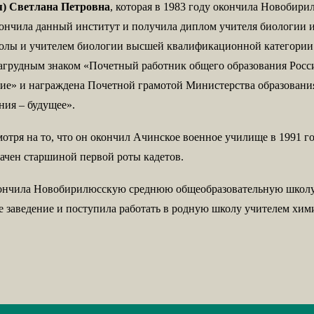
) Светлана Петровна
, которая в 1983 году окончила Новобир
кончила данный институт и получила диплом учителя биологии и 
лы и учителем биологии высшей квалификационной категории. 
агрудным знаком «Почетный работник общего образования Росси
е» и награждена Почетной грамотой Министерства образования
ния – будущее».
отря на то, что он окончил Ачинское военное училище в 1991 год
начен старшиной первой роты кадетов.
окончила Новобирилюсскую среднюю общеобразовательную школу 
ое заведение и поступила работать в родную школу учителем хим