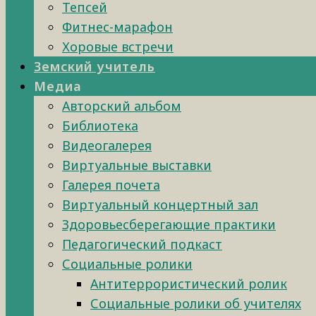
Тепсей
Фитнес-марафон
Хоровые встречи
Земский учитель
Медиа
Авторский альбом
Библиотека
Видеогалерея
Виртуальные выставки
Галерея почета
Виртуальный концертный зал
Здоровьесберегающие практики
Педагогический подкаст
Социальные ролики
Антитеррористический ролик
Социальные ролики об учителях