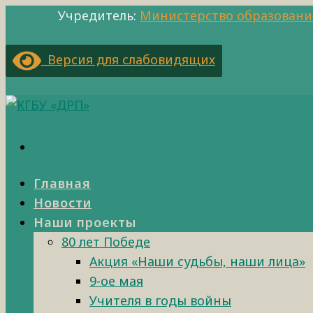
Учредитель:
Министерство образовани
Версия для слабовидящих
Главная
Новости
Наши проекты
80 лет Победе
Акция «Наши судьбы, наши лица»
9-ое мая
Учителя в годы войны