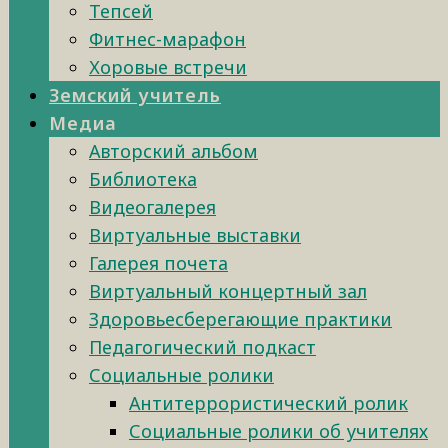
Тепсей
Фитнес-марафон
Хоровые встречи
Земский учитель
Медиа
Авторский альбом
Библиотека
Видеогалерея
Виртуальные выставки
Галерея почета
Виртуальный концертный зал
Здоровьесберегающие практики
Педагогический подкаст
Социальные ролики
Антитеррористический ролик
Социальные ролики об учителях