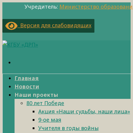
Учредитель:
Министерство образовани
Версия для слабовидящих
Главная
Новости
Наши проекты
80 лет Победе
Акция «Наши судьбы, наши лица»
9-ое мая
Учителя в годы войны