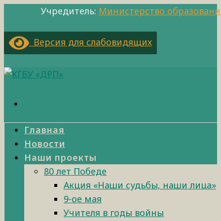
Учредитель:
Министерство образовани
Версия для слабовидящих
Главная
Новости
Наши проекты
80 лет Победе
Акция «Наши судьбы, наши лица»
9-ое мая
Учителя в годы войны