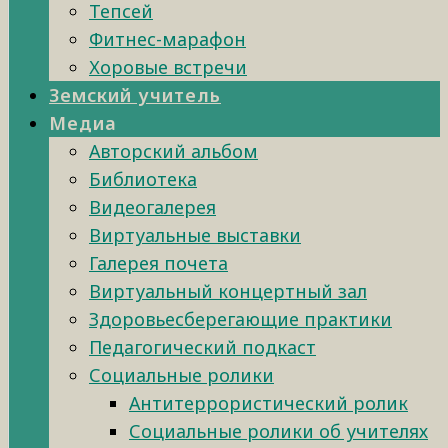
Тепсей
Фитнес-марафон
Хоровые встречи
Земский учитель
Медиа
Авторский альбом
Библиотека
Видеогалерея
Виртуальные выставки
Галерея почета
Виртуальный концертный зал
Здоровьесберегающие практики
Педагогический подкаст
Социальные ролики
Антитеррористический ролик
Социальные ролики об учителях