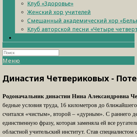
Клуб «Здоровье»
Женский хор учителей
Смешанный академический хор «Бель
Клуб авторской песни «Четыре четвер
Меню
Династия Четвериковых - Пот
Родоначальник династии
Нина Александровна Че
бедные условия труда, 16 километров до ближайшего 
считался «чистым», второй – «дурным». С раннего де
единственную фразу, которая заменяла ей все ругате
областной учительский институт. Став специалистом