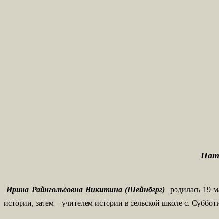
Ната
Ирина Райнгольдовна Никитина (Шейнберг)
родилась 19 ма
истории, затем – учителем истории в сельской школе с. Суббот