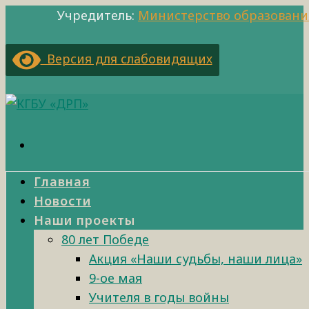
Учредитель:
Министерство образовани
Версия для слабовидящих
Главная
Новости
Наши проекты
80 лет Победе
Акция «Наши судьбы, наши лица»
9-ое мая
Учителя в годы войны