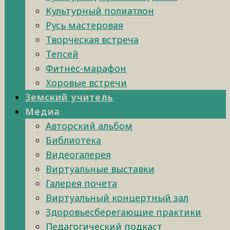
Культурный полиатлон
Русь мастеровая
Творческая встреча
Тепсей
Фитнес-марафон
Хоровые встречи
Земский учитель
Медиа
Авторский альбом
Библиотека
Видеогалерея
Виртуальные выставки
Галерея почета
Виртуальный концертный зал
Здоровьесберегающие практики
Педагогический подкаст