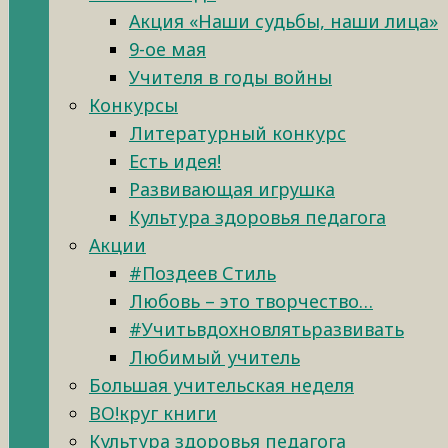
Акция «Наши судьбы, наши лица»
9-ое мая
Учителя в годы войны
Конкурсы
Литературный конкурс
Есть идея!
Развивающая игрушка
Культура здоровья педагога
Акции
#Поздеев Стиль
Любовь – это творчество…
#Учитьвдохновлятьразвивать
Любимый учитель
Большая учительская неделя
ВО!круг книги
Культура здоровья педагога