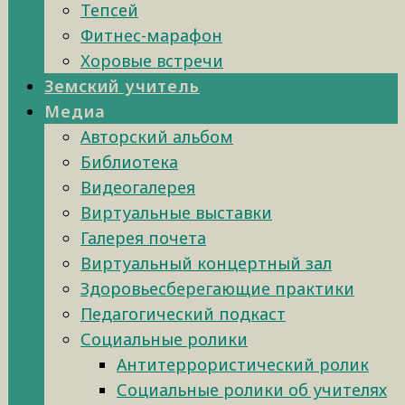
Тепсей
Фитнес-марафон
Хоровые встречи
Земский учитель
Медиа
Авторский альбом
Библиотека
Видеогалерея
Виртуальные выставки
Галерея почета
Виртуальный концертный зал
Здоровьесберегающие практики
Педагогический подкаст
Социальные ролики
Антитеррористический ролик
Социальные ролики об учителях