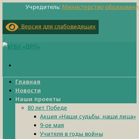
Учредитель:
Министерство образовани
Версия для слабовидящих
Главная
Новости
Наши проекты
80 лет Победе
Акция «Наши судьбы, наши лица»
9-ое мая
Учителя в годы войны