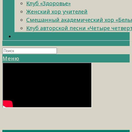
Клуб «Здоровье»
Женский хор учителей
Смешанный академический хор «Бель
Клуб авторской песни «Четыре четвер
Меню