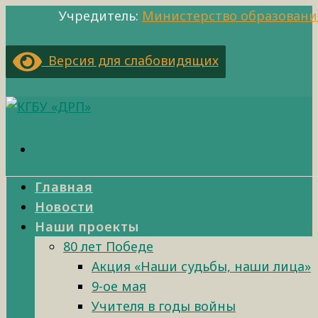
Учредитель:
Министерство образовани
Версия для слабовидящих
Главная
Новости
Наши проекты
80 лет Победе
Акция «Наши судьбы, наши лица»
9-ое мая
Учителя в годы войны