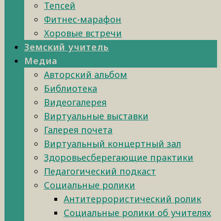
Тепсей
Фитнес-марафон
Хоровые встречи
Земский учитель
Медиа
Авторский альбом
Библиотека
Видеогалерея
Виртуальные выставки
Галерея почета
Виртуальный концертный зал
Здоровьесберегающие практики
Педагогический подкаст
Социальные ролики
Антитеррористический ролик
Социальные ролики об учителях