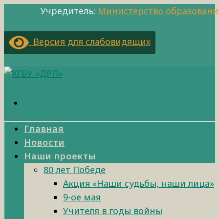
Учредитель:
Министерство образовани
Версия для слабовидящих
Главная
Новости
Наши проекты
80 лет Победе
Акция «Наши судьбы, наши лица»
9-ое мая
Учителя в годы войны