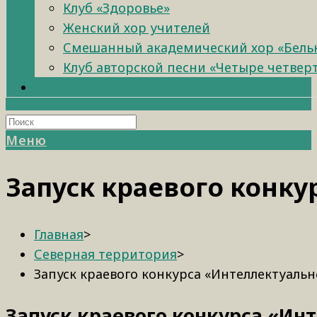
Клуб «Здоровье»
Женский хор учителей
Смешанный академический хор «Бель
Клуб авторской песни «Четыре четвер
Меню
Запуск краевого конк
Главная
>
Северная территория
>
Запуск краевого конкурса «Интеллектуаль
Запуск краевого конкурса «Ин