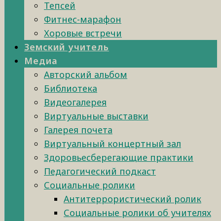
Тепсей
Фитнес-марафон
Хоровые встречи
Земский учитель
Медиа
Авторский альбом
Библиотека
Видеогалерея
Виртуальные выставки
Галерея почета
Виртуальный концертный зал
Здоровьесберегающие практики
Педагогический подкаст
Социальные ролики
Антитеррористический ролик
Социальные ролики об учителях