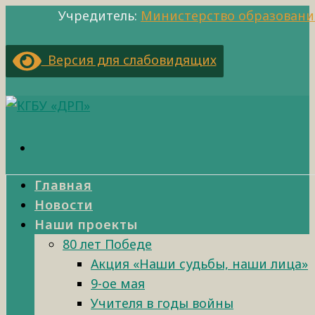
Учредитель:
Министерство образовани
Версия для слабовидящих
Главная
Новости
Наши проекты
80 лет Победе
Акция «Наши судьбы, наши лица»
9-ое мая
Учителя в годы войны