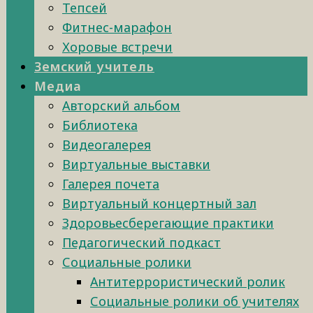
Тепсей
Фитнес-марафон
Хоровые встречи
Земский учитель
Медиа
Авторский альбом
Библиотека
Видеогалерея
Виртуальные выставки
Галерея почета
Виртуальный концертный зал
Здоровьесберегающие практики
Педагогический подкаст
Социальные ролики
Антитеррористический ролик
Социальные ролики об учителях