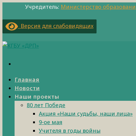
Учредитель:
Министерство образовани
Версия для слабовидящих
Главная
Новости
Наши проекты
80 лет Победе
Акция «Наши судьбы, наши лица»
9-ое мая
Учителя в годы войны