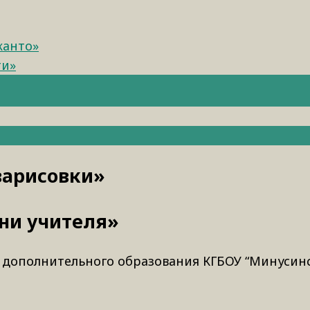
канто»
ти»
зарисовки»
ни учителя»
г дополнительного образования КГБОУ “Минусинс