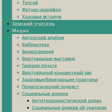
Тепсей
Фитнес-марафон
Хоровые встречи
Земский учитель
Медиа
Авторский альбом
Библиотека
Видеогалерея
Виртуальные выставки
Галерея почета
Виртуальный концертный зал
Здоровьесберегающие практики
Педагогический подкаст
Социальные ролики
Антитеррористический ролик
Социальные ролики об учителях