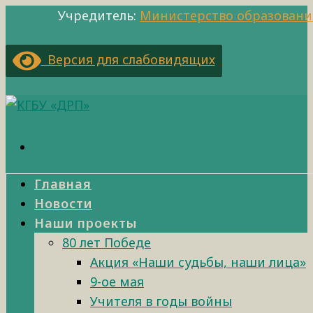
Учредитель:
Министерство образовани
Версия для слабовидящих
Главная
Новости
Наши проекты
80 лет Победе
Акция «Наши судьбы, наши лица»
9-ое мая
Учителя в годы войны