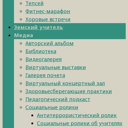
Тепсей
Фитнес-марафон
Хоровые встречи
Земский учитель
Медиа
Авторский альбом
Библиотека
Видеогалерея
Виртуальные выставки
Галерея почета
Виртуальный концертный зал
Здоровьесберегающие практики
Педагогический подкаст
Социальные ролики
Антитеррористический ролик
Социальные ролики об учителях