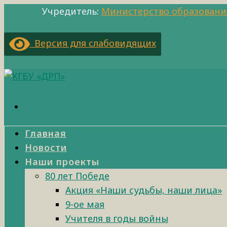
Учредитель:
Министерство образовани
Версия для слабовидящих
Главная
Новости
Наши проекты
80 лет Победе
Акция «Наши судьбы, наши лица»
9-ое мая
Учителя в годы войны