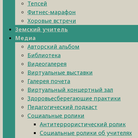
Тепсей
Фитнес-марафон
Хоровые встречи
Земский учитель
Медиа
Авторский альбом
Библиотека
Видеогалерея
Виртуальные выставки
Галерея почета
Виртуальный концертный зал
Здоровьесберегающие практики
Педагогический подкаст
Социальные ролики
Антитеррористический ролик
Социальные ролики об учителях