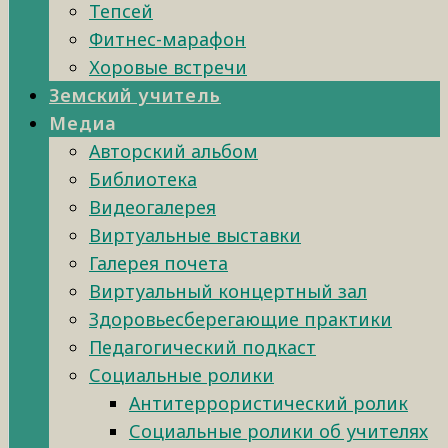
Тепсей
Фитнес-марафон
Хоровые встречи
Земский учитель
Медиа
Авторский альбом
Библиотека
Видеогалерея
Виртуальные выставки
Галерея почета
Виртуальный концертный зал
Здоровьесберегающие практики
Педагогический подкаст
Социальные ролики
Антитеррористический ролик
Социальные ролики об учителях