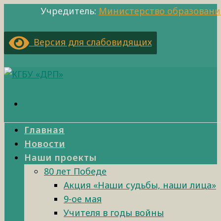
Учредитель:
Министерство образовани
Версия для слабовидящих
Главная
Новости
Наши проекты
80 лет Победе
Акция «Наши судьбы, наши лица»
9-ое мая
Учителя в годы войны