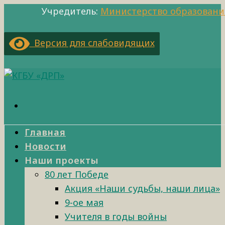
Учредитель:
Министерство образовани
Версия для слабовидящих
Главная
Новости
Наши проекты
80 лет Победе
Акция «Наши судьбы, наши лица»
9-ое мая
Учителя в годы войны