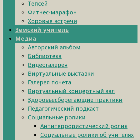
Тепсей
Фитнес-марафон
Хоровые встречи
Земский учитель
Медиа
Авторский альбом
Библиотека
Видеогалерея
Виртуальные выставки
Галерея почета
Виртуальный концертный зал
Здоровьесберегающие практики
Педагогический подкаст
Социальные ролики
Антитеррористический ролик
Социальные ролики об учителях