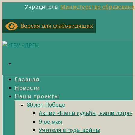
Учредитель:
Министерство образовани
Версия для слабовидящих
Главная
Новости
Наши проекты
80 лет Победе
Акция «Наши судьбы, наши лица»
9-ое мая
Учителя в годы войны