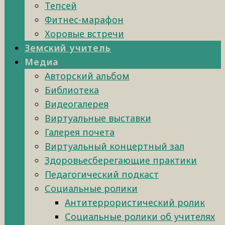
Тепсей
Фитнес-марафон
Хоровые встречи
Земский учитель
Медиа
Авторский альбом
Библиотека
Видеогалерея
Виртуальные выставки
Галерея почета
Виртуальный концертный зал
Здоровьесберегающие практики
Педагогический подкаст
Социальные ролики
Антитеррористический ролик
Социальные ролики об учителях