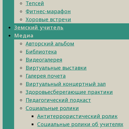
Тепсей
Фитнес-марафон
Хоровые встречи
Земский учитель
Медиа
Авторский альбом
Библиотека
Видеогалерея
Виртуальные выставки
Галерея почета
Виртуальный концертный зал
Здоровьесберегающие практики
Педагогический подкаст
Социальные ролики
Антитеррористический ролик
Социальные ролики об учителях