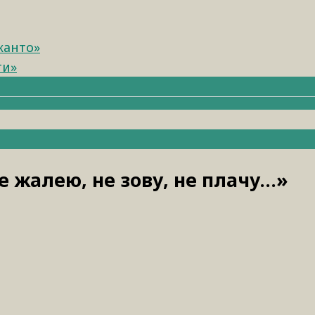
канто»
ти»
 жалею, не зову, не плачу…»