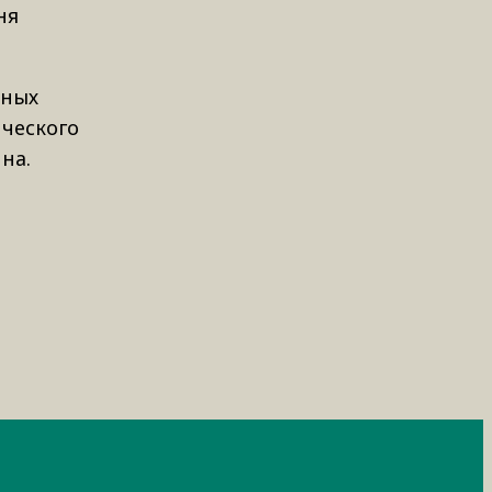
ня
ьных
ического
на.