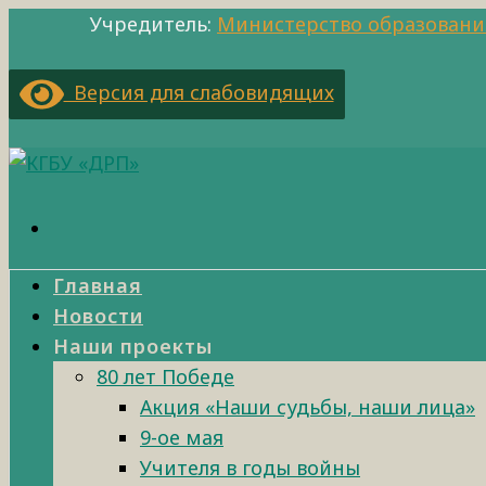
Учредитель:
Министерство образовани
Версия для слабовидящих
Главная
Новости
Наши проекты
80 лет Победе
Акция «Наши судьбы, наши лица»
9-ое мая
Учителя в годы войны