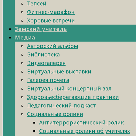
Тепсей
Фитнес-марафон
Хоровые встречи
Земский учитель
Медиа
Авторский альбом
Библиотека
Видеогалерея
Виртуальные выставки
Галерея почета
Виртуальный концертный зал
Здоровьесберегающие практики
Педагогический подкаст
Социальные ролики
Антитеррористический ролик
Социальные ролики об учителях