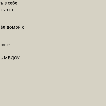
ь в себе
ть это
ёл домой с
ервые
ль МБДОУ