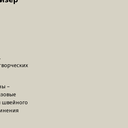
.
творческих
ны –
азовые
я швейного
динения