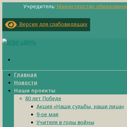
Учредитель:
Министерство образовани
Версия для слабовидящих
Главная
Новости
Наши проекты
80 лет Победе
Акция «Наши судьбы, наши лица»
9-ое мая
Учителя в годы войны