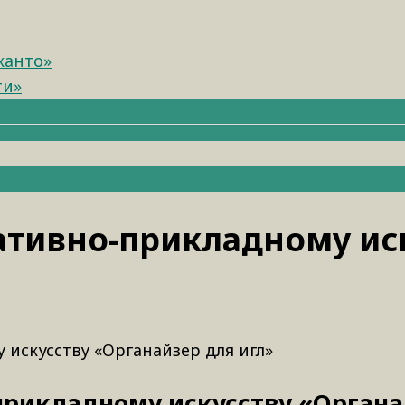
канто»
ти»
ативно-прикладному иск
 искусству «Органайзер для игл»
прикладному искусству «Орган