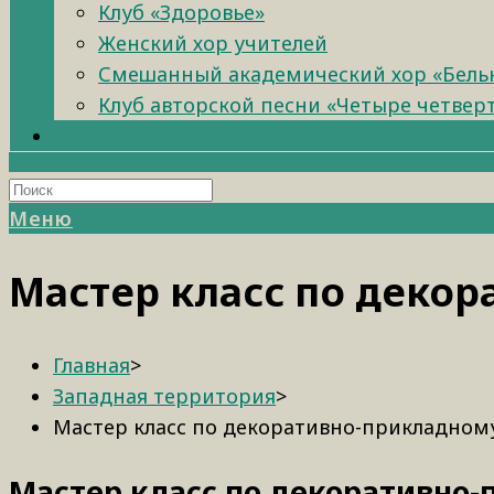
Клуб «Здоровье»
Женский хор учителей
Смешанный академический хор «Бель
Клуб авторской песни «Четыре четвер
Меню
Мастер класс по декор
Главная
>
Западная территория
>
Мастер класс по декоративно-прикладному
Мастер класс по декоративно-