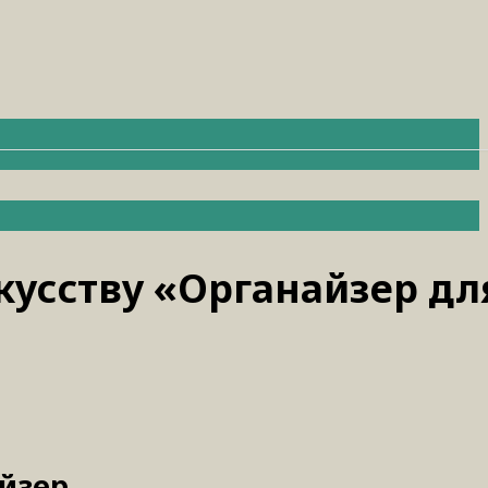
усству «Органайзер дл
айзер