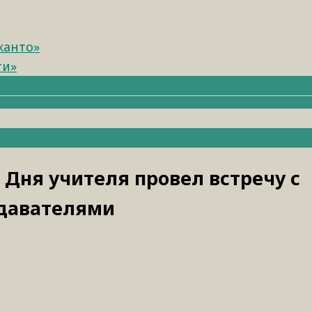
канто»
ти»
Дня учителя провел встречу с
давателями