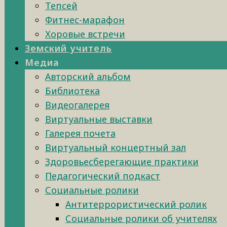
Тепсей
Фитнес-марафон
Хоровые встречи
Земский учитель
Медиа
Авторский альбом
Библиотека
Видеогалерея
Виртуальные выставки
Галерея почета
Виртуальный концертный зал
Здоровьесберегающие практики
Педагогический подкаст
Социальные ролики
Антитеррористический ролик
Социальные ролики об учителях