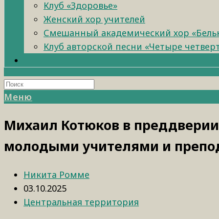
Клуб «Здоровье»
Женский хор учителей
Смешанный академический хор «Бель
Клуб авторской песни «Четыре четвер
Меню
Михаил Котюков в преддверии 
молодыми учителями и препо
Никита Ромме
03.10.2025
Центральная территория