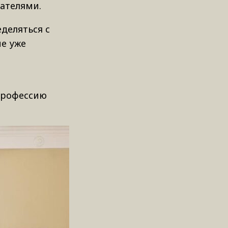
ателями.
деляться с
е уже
 профессию