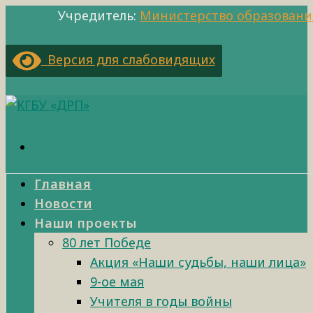
Учредитель:
Министерство образовани
Версия для слабовидящих
Главная
Новости
Наши проекты
80 лет Победе
Акция «Наши судьбы, наши лица»
9-ое мая
Учителя в годы войны