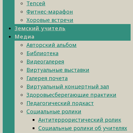
Тепсей
Фитнес-марафон
Хоровые встречи
Земский учитель
Медиа
Авторский альбом
Библиотека
Видеогалерея
Виртуальные выставки
Галерея почета
Виртуальный концертный зал
Здоровьесберегающие практики
Педагогический подкаст
Социальные ролики
Антитеррористический ролик
Социальные ролики об учителях