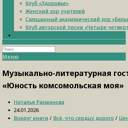
Клуб «Здоровье»
Женский хор учителей
Смешанный академический хор «Бель
Клуб авторской песни «Четыре четвер
Меню
Музыкально-литературная гос
«Юность комсомольская моя»
Наталья Рахманова
24.01.2026
Вокруг книги
/
Всё, что сердцу дорого
/
Це