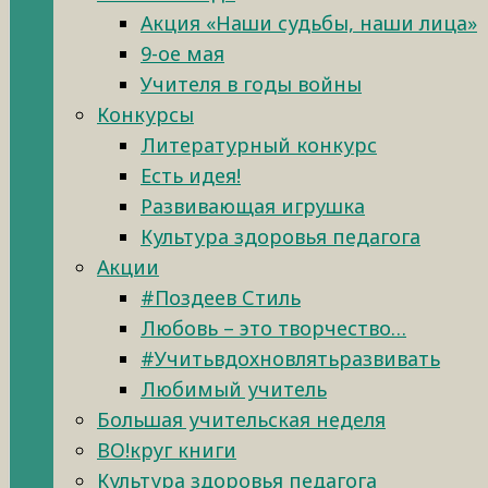
Акция «Наши судьбы, наши лица»
9-ое мая
Учителя в годы войны
Конкурсы
Литературный конкурс
Есть идея!
Развивающая игрушка
Культура здоровья педагога
Акции
#Поздеев Стиль
Любовь – это творчество…
#Учитьвдохновлятьразвивать
Любимый учитель
Большая учительская неделя
ВО!круг книги
Культура здоровья педагога