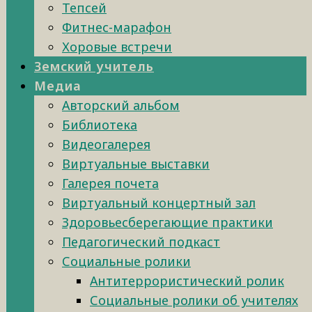
Тепсей
Фитнес-марафон
Хоровые встречи
Земский учитель
Медиа
Авторский альбом
Библиотека
Видеогалерея
Виртуальные выставки
Галерея почета
Виртуальный концертный зал
Здоровьесберегающие практики
Педагогический подкаст
Социальные ролики
Антитеррористический ролик
Социальные ролики об учителях