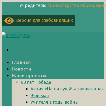
Учредитель:
Министерство образовани
Версия для слабовидящих
Главная
Новости
Наши проекты
80 лет Победе
Акция «Наши судьбы, наши лица»
9-ое мая
Учителя в годы войны