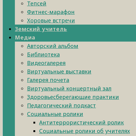
Тепсей
Фитнес-марафон
Хоровые встречи
Земский учитель
Медиа
Авторский альбом
Библиотека
Видеогалерея
Виртуальные выставки
Галерея почета
Виртуальный концертный зал
Здоровьесберегающие практики
Педагогический подкаст
Социальные ролики
Антитеррористический ролик
Социальные ролики об учителях