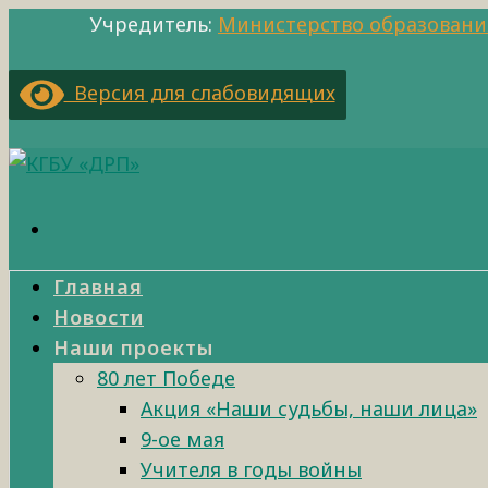
Учредитель:
Министерство образовани
Версия для слабовидящих
Главная
Новости
Наши проекты
80 лет Победе
Акция «Наши судьбы, наши лица»
9-ое мая
Учителя в годы войны