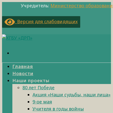
Учредитель:
Министерство образовани
Версия для слабовидящих
Главная
Новости
Наши проекты
80 лет Победе
Акция «Наши судьбы, наши лица»
9-ое мая
Учителя в годы войны