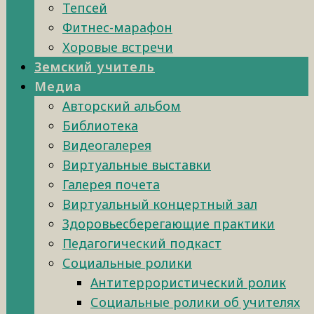
Тепсей
Фитнес-марафон
Хоровые встречи
Земский учитель
Медиа
Авторский альбом
Библиотека
Видеогалерея
Виртуальные выставки
Галерея почета
Виртуальный концертный зал
Здоровьесберегающие практики
Педагогический подкаст
Социальные ролики
Антитеррористический ролик
Социальные ролики об учителях