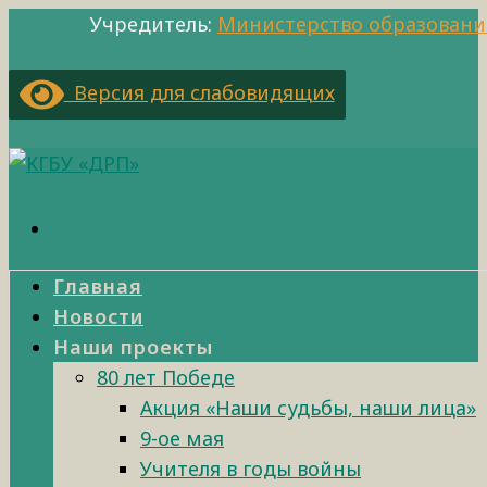
Учредитель:
Министерство образовани
Версия для слабовидящих
Главная
Новости
Наши проекты
80 лет Победе
Акция «Наши судьбы, наши лица»
9-ое мая
Учителя в годы войны