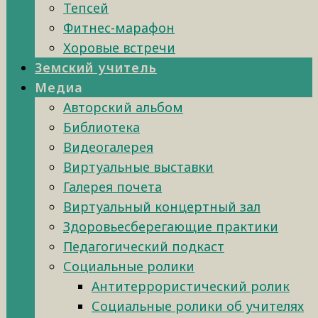
Тепсей
Фитнес-марафон
Хоровые встречи
Земский учитель
Медиа
Авторский альбом
Библиотека
Видеогалерея
Виртуальные выставки
Галерея почета
Виртуальный концертный зал
Здоровьесберегающие практики
Педагогический подкаст
Социальные ролики
Антитеррористический ролик
Социальные ролики об учителях