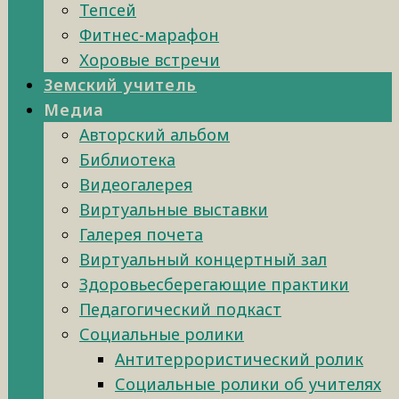
Тепсей
Фитнес-марафон
Хоровые встречи
Земский учитель
Медиа
Авторский альбом
Библиотека
Видеогалерея
Виртуальные выставки
Галерея почета
Виртуальный концертный зал
Здоровьесберегающие практики
Педагогический подкаст
Социальные ролики
Антитеррористический ролик
Социальные ролики об учителях