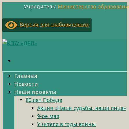
Учредитель:
Министерство образовани
Версия для слабовидящих
Главная
Новости
Наши проекты
80 лет Победе
Акция «Наши судьбы, наши лица»
9-ое мая
Учителя в годы войны