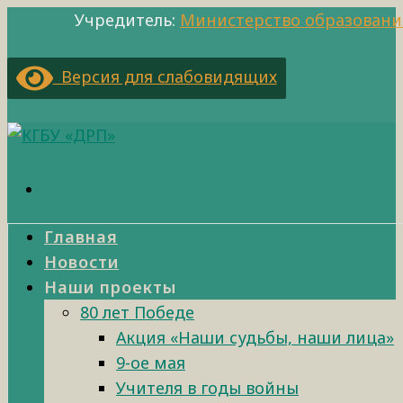
Учредитель:
Министерство образовани
Версия для слабовидящих
Главная
Новости
Наши проекты
80 лет Победе
Акция «Наши судьбы, наши лица»
9-ое мая
Учителя в годы войны