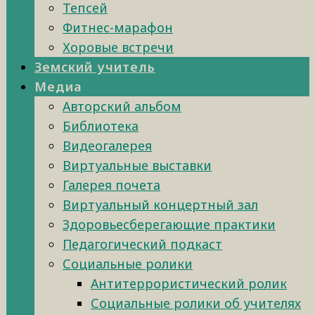
Тепсей
Фитнес-марафон
Хоровые встречи
Земский учитель
Медиа
Авторский альбом
Библиотека
Видеогалерея
Виртуальные выставки
Галерея почета
Виртуальный концертный зал
Здоровьесберегающие практики
Педагогический подкаст
Социальные ролики
Антитеррористический ролик
Социальные ролики об учителях