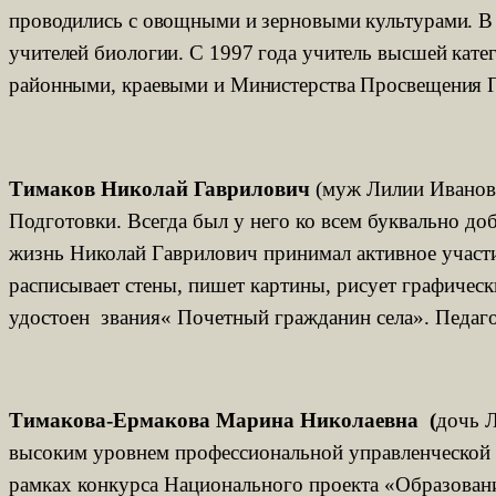
проводились с овощными и зерновыми культурами. В т
учителей биологии. С 1997 года учитель высшей кате
районными, краевыми и Министерства Просвещения По
Тимаков Николай Гаврилович
(муж Лилии Ивановн
Подготовки. Всегда был у него ко всем буквально д
жизнь Николай Гаврилович принимал активное участи
расписывает стены, пишет картины, рисует графиче
удостоен звания« Почетный гражданин села». Педаго
Тимакова-Ермакова Марина Николаевна (
дочь Л
высоким уровнем профессиональной управленческой 
рамках конкурса Национального проекта «Образовани