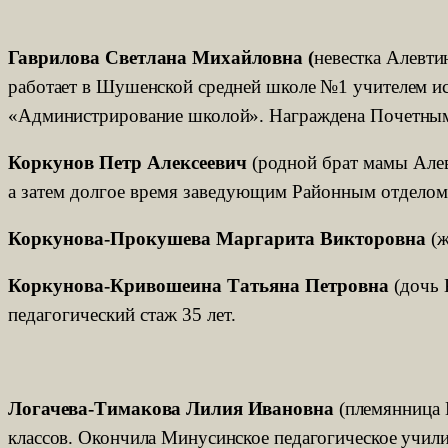
Гаврилова Светлана Михайловна (
невестка Алевти
работает в Шушенской средней школе №1 учителем ис
«Администрирование школой». Награждена Почетными 
Коркунов Петр Алексеевич
(родной брат мамы Алев
а затем долгое время заведующим Районным отделом 
Коркунова-Прокушева Маргарита Викторовна
(ж
Коркунова-Кривошеина Татьяна Петровна
(дочь 
педагогический стаж 35 лет.
Логачева-Тимакова Лилия Ивановна
(племянница Н
классов. Окончила Минусинское педагогическое учил