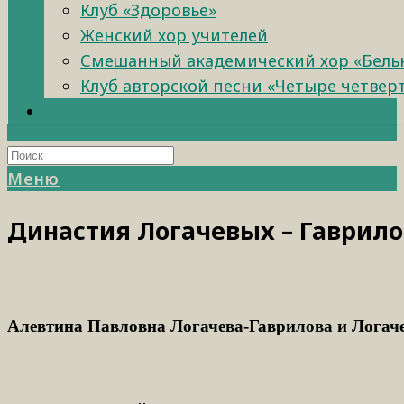
Клуб «Здоровье»
Женский хор учителей
Смешанный академический хор «Бель
Клуб авторской песни «Четыре четвер
Меню
Династия Логачевых – Гаврил
Алевтина Павловна Логачева-Гаврилова
и
Логач