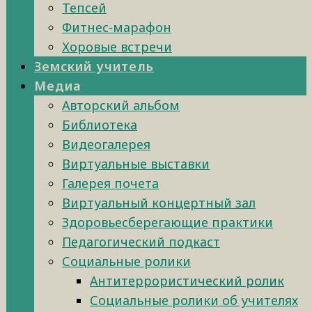
Тепсей
Фитнес-марафон
Хоровые встречи
Земский учитель
Медиа
Авторский альбом
Библиотека
Видеогалерея
Виртуальные выставки
Галерея почета
Виртуальный концертный зал
Здоровьесберегающие практики
Педагогический подкаст
Социальные ролики
Антитеррористический ролик
Социальные ролики об учителях