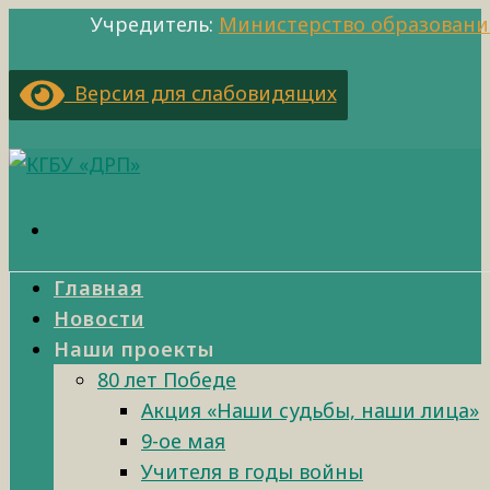
Учредитель:
Министерство образовани
Версия для слабовидящих
Главная
Новости
Наши проекты
80 лет Победе
Акция «Наши судьбы, наши лица»
9-ое мая
Учителя в годы войны