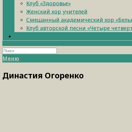
Клуб «Здоровье»
Женский хор учителей
Смешанный академический хор «Бель
Клуб авторской песни «Четыре четвер
Меню
Династия Огоренко