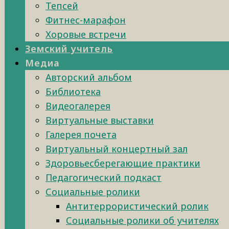
Тепсей
Фитнес-марафон
Хоровые встречи
Земский учитель
Медиа
Авторский альбом
Библиотека
Видеогалерея
Виртуальные выставки
Галерея почета
Виртуальный концертный зал
Здоровьесберегающие практики
Педагогический подкаст
Социальные ролики
Антитеррористический ролик
Социальные ролики об учителях