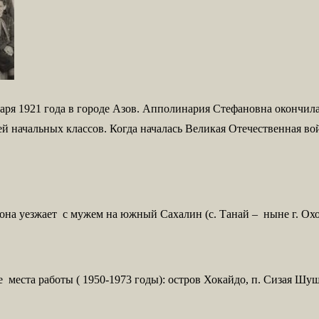
ря 1921 года в городе Азов. Апполинария Стефановна окончила
ей начальных классов. Когда началась Великая Отечественная во
на уезжает с мужем на южный Сахалин (с. Танай – ныне г. Охо
 места работы ( 1950-1973 годы): остров Хокайдо, п. Сизая Шуше