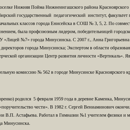
 поселке Нижняя Пойма Нижнеингашского района Красноярского 
ирский государственный педагогический институт, факультет пе
 начальных классов города Енисейска в СОШ № 3, 5, 2. По совме
нением, была профсоюзным лидером, победительницей городског
МОУ «Лицей №7» города Минусинска. С 2007 г., Анна Григорьев
а директоров города Минусинска; Экспертом в области образова
ерческой организации Центр развития личности «Вертикаль». Яв
ательную комиссию № 562 в городе Минусинске Красноярского к
енко) родился 5 февраля 1959 года в деревне Каменка, Минуси
 «поручительство чести». В 1982 г. Сергей Вениаминович оконч
ни В.П. Астафьева. Работал в Гимназии №1 учителем физики и м
да Минусинска.