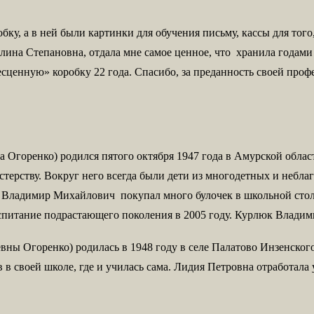
ку, а в ней были картинки для обучения письму, кассы для того
ина Степановна, отдала мне самое ценное, что хранила годами и
«бесценную» коробку 22 года. Спасибо, за преданность своей пр
 Огоренко) родился пятого октября 1947 года в Амурской облас
стерству. Вокруг него всегда были дети из многодетных и небла
а Владимир Михайлович покупал много булочек в школьной столо
питание подрастающего поколения в 2005 году. Курлюк Владими
ны Огоренко) родилась в 1948 году в селе Палатово Инзенског
в своей школе, где и училась сама. Лидия Петровна отработала 