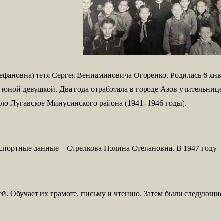
фановна) тетя Сергея Вениаминовича Огоренко. Родилась 6 янва
м юной девушкой. Два года отработала в городе Азов учительниц
село Лугавское Минусинского района (1941- 1946 годы).
спортные данные – Стрелкова Полина Степановна. В 1947 году о
ей. Обучает их грамоте, письму и чтению. Затем были следующие