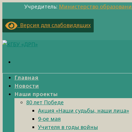
Учредитель:
Министерство образовани
Версия для слабовидящих
Главная
Новости
Наши проекты
80 лет Победе
Акция «Наши судьбы, наши лица»
9-ое мая
Учителя в годы войны