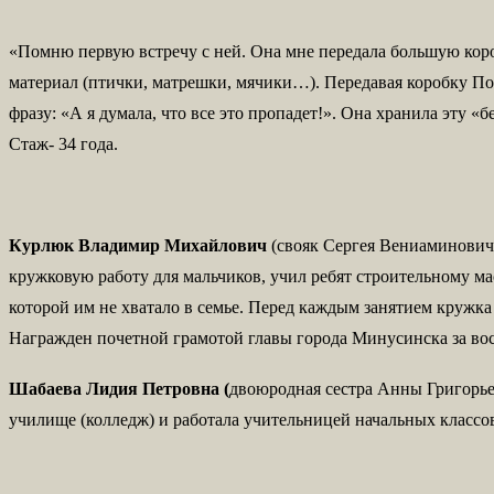
«Помню первую встречу с ней. Она мне передала большую короб
материал (птички, матрешки, мячики…). Передавая коробку Пол
фразу: «А я думала, что все это пропадет!». Она хранила эту 
Стаж- 34 года.
Курлюк Владимир Михайлович
(свояк Сергея Вениаминовича
кружковую работу для мальчиков, учил ребят строительному ма
которой им не хватало в семье. Перед каждым занятием кружк
Награжден почетной грамотой главы города Минусинска за вос
Шабаева
Лидия
Петровна (
двоюродная сестра Анны Григорьев
училище (колледж) и работала учительницей начальных классов 