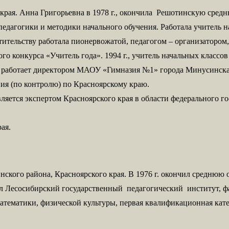
края. Анна Григорьевна в 1978 г., окончила Решотинскую сред
дагогики и методики начального обучения. Работала учитель на
стительству работала пионервожатой, педагогом – организатором,
о конкурса «Учитель года». 1994 г., учитель начальных класс
на работает директором МАОУ «Гимназия №1» города Минусинска
ния (по контролю) по Красноярскому краю.
ляется экспертом Красноярского края в области федерального г
рая.
нского района, Красноярского края. В 1976 г. окончил среднюю
ил Лесосибирский государственный педагогический институт, ф
атематики, физической культуры, первая квалификационная кат