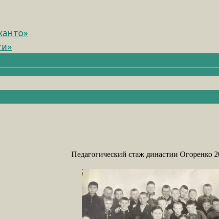
канто»
ти»
Педагогический стаж династии Огоренко 20