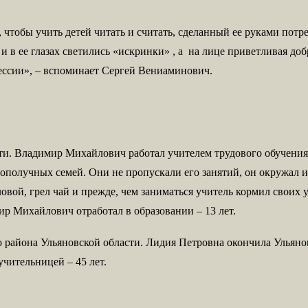
, чтобы учить детей читать и считать, сделанный ее руками по
 в ее глазах светились «искринки» , а на лице приветливая до
офессии», – вспоминает Сергей Вениаминович.
ти. Владимир Михайлович работал учителем трудового обучения 
гополучных семей. Они не пропускали его занятий, он окружал и
вой, грел чай и прежде, чем заниматься учитель кормил своих 
р Михайлович отработал в образовании – 13 лет.
о района Ульяновской области.
Лидия Петровна окончила Ульяно
учительницей – 45 лет.