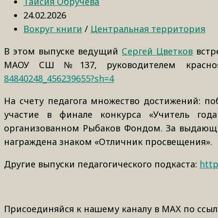
Таисия Обручева
24.02.2026
Вокруг книги
/
Центральная территория
В этом выпуске ведущий
Сергей Цветков
встр
МАОУ СШ №137, руководителем красно
84840248_456239655?sh=4
На счету педагога множество достижений: поб
участие в финале конкурса «Учитель год
организованном Рыбаков Фондом. За выдающи
награждена знаком «Отличник просвещения».
Другие выпуски педагогического подкаста:
htt
Присоединяйся к нашему каналу в MAX по ссыл