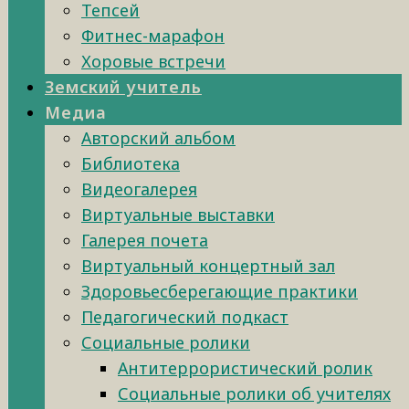
Тепсей
Фитнес-марафон
Хоровые встречи
Земский учитель
Медиа
Авторский альбом
Библиотека
Видеогалерея
Виртуальные выставки
Галерея почета
Виртуальный концертный зал
Здоровьесберегающие практики
Педагогический подкаст
Социальные ролики
Антитеррористический ролик
Социальные ролики об учителях