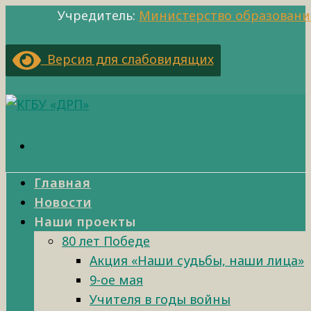
Учредитель:
Министерство образовани
Версия для слабовидящих
Главная
Новости
Наши проекты
80 лет Победе
Акция «Наши судьбы, наши лица»
9-ое мая
Учителя в годы войны