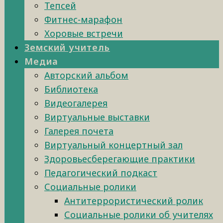
Тепсей
Фитнес-марафон
Хоровые встречи
Земский учитель
Медиа
Авторский альбом
Библиотека
Видеогалерея
Виртуальные выставки
Галерея почета
Виртуальный концертный зал
Здоровьесберегающие практики
Педагогический подкаст
Социальные ролики
Антитеррористический ролик
Социальные ролики об учителях