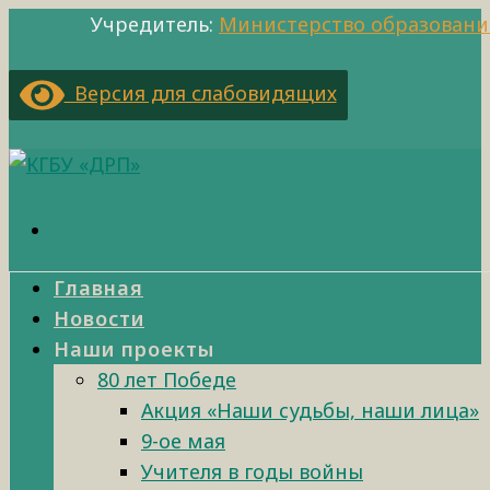
Учредитель:
Министерство образовани
Версия для слабовидящих
Главная
Новости
Наши проекты
80 лет Победе
Акция «Наши судьбы, наши лица»
9-ое мая
Учителя в годы войны