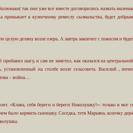
олюньке( так они уже все вместе договорились назвать маленьк
лка привыкает к кузнечному ремеслу сызмальства, будет добрым
 целую деляну возле озера. А завтра закончит с покосом и буде
прибавил шагу, и сам не заметил, как оказался на центральной
 установленный на столбе возле сельсовета. Василий , ниче
слова – война…
т. «Клава, себя береги и береги Николушку!»- только и мог с
ечем было кормить сынишку. Соседка, тетя Марьяна, козочку держ
иколушка.