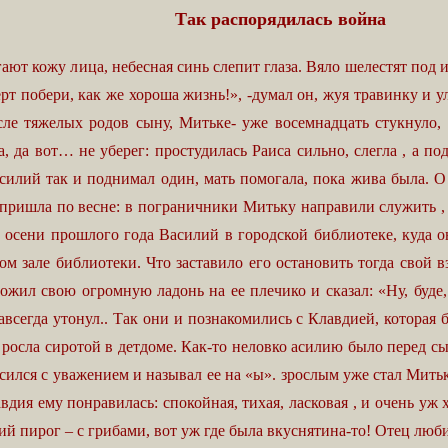
Так распорядилась война
ют кожу лица, небесная синь слепит глаза. Вяло шелестят под 
черт побери, как же хороша жизнь!», -думал он, жуя травинку и
е тяжелых родов сыну, Митьке- уже восемнадцать стукнуло, р
а, да вот… не уберег: простудилась Раиса сильно, слегла , а 
илий так и поднимал один, мать помогала, пока жива была. О
 пришла по весне: в пограничники Митьку направили служить , 
е осени прошлого года Василий в городской библиотеке, куда 
 зале библиотеки. Что заставило его остановить тогда свой в
ожил свою огромную ладонь на ее плечико и сказал: «Ну, буде,
всегда утонул.. Так они и познакомились с Клавдией, которая б
 росла сиротой в детдоме. Как-то неловко асилию было перед сы
сился с уважением и называл ее на «ы». зрослым уже стал Митьк
авдия ему понравилась: спокойная, тихая, ласковая , и очень у
й пирог – с грибами, вот уж где была вкуснятина-то! Отец любил