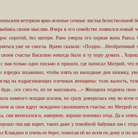
июньским ветерком ярко-зеленые сочные листья белоствольной б
 улыбаясь своим мыслям. Вчера в его семействе появился новый 
ос сиротой, без матери. Рано умерла его первая жена Раиса.
подняться уже не смогла. Врачи сказали: «Поздно…Необратимый 
 своем счастье Василию некогда было в ту пору думать . Хоро
с мая только одно письмо и пришло, где написал Митрий, что п
он изредка захаживал, чтобы взять на выходные дни книжку, ув
згляд на вздрагивающих плечиках женщины: толи жалость, толи
 буде.. сех слез-то, их не выплакать…» Женщина подняла свои 
ыла намного младше асилия, но сразу доверилась ему во всем п
ном за свое вдруг нежданно свалившееся счастье, но Митрий ос
а, сам женихался и, наверное, хорошо понимал отца. Да и опять
ж хорошо она щи варит, таких даже у покойной бабушки им с отц
 Клавдию и очень ее берег, помогая ей во всем по дому и по хоз