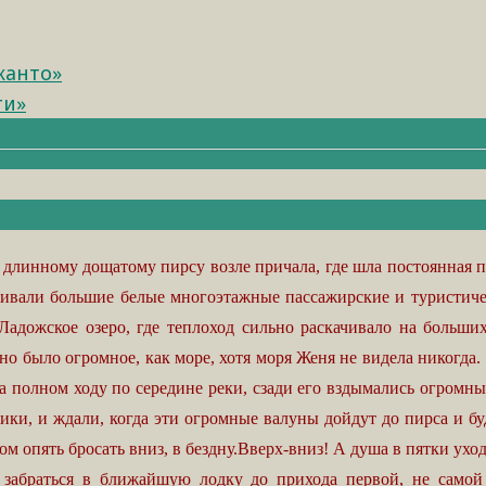
канто»
ти»
инному дощатому пирсу возле причала, где шла постоянная пог
ливали большие белые многоэтажные пассажирские и туристиче
Ладожское озеро, где теплоход сильно раскачивало на больши
 оно было огромное, как море, хотя моря Женя не видела никогда
на полном ходу по середине реки, сзади его вздымались огром
тики, и ждали, когда эти огромные валуны дойдут до пирса и б
ом опять бросать вниз, в бездну.Вверх-вниз! А душа в пятки ухо
ь забраться в ближайшую лодку до прихода первой, не самой