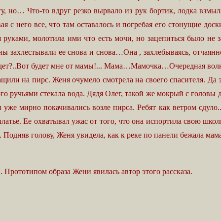
огу, но… Что-то вдруг резко вырвало из рук бортик, лодка взм
 с него все, что там оставалось и погребая его стонущие доск
я руками, молотила ими что есть мочи, но зацепиться было не 
ы захлестывали ее снова и снова…Она , захлебываясь, отчаянно
удет?..Вот будет мне от мамы!... Мама…Мамочка…Очередная волн
ащили на пирс. Женя очумело смотрела на своего спасителя. Да
го ручьями стекала вода. Дядя Олег, такой же мокрый с головы 
 уже мирно покачивались возле пирса. Ребят как ветром сдуло.
платье. Ее охватывал ужас от того, что она испортила свою шко
 Подняв голову, Женя увидела, как к реке по панели бежала мама,
и. Прототипом образа
Жени явилась автор этого рассказа.