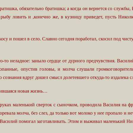
ишка, обязательно братишка; а когда он вернется со службы, К
ва рыбу ловить и ,конечно же, в кузницу приведет, пусть Нико
у и пошел в село. Славно сегодня поработал, скосил под чистую
о неладное: заныло сердце от дурного предчувствия. Василий 
опанные, опустив головы, и молча слушали громкоговоритель,
го сознания вдруг дошел смысл долетевшего откуда-то издалека 
одившаяся новая жизнь…
ках маленький сверток с сыночком, проводила Василия на фрон
ревала молча, без слез, да только вот молоко у нее пропало и н
и Василий помогал заготавливать. Этим и выживал маленький Н