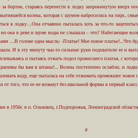
и за бортик, стараясь перенести в лодку запрокинутую вверх н
тившейся волны, которая с шумом набросилась на пирс, смывая
аться в лодку…Она отчаянно пыталась хоть за что-то зацепитьс
, но она в реве и шуме воды не слышала – что? Набегающие волн
ами …В голове одна мысль: -Платье! Мое новое платье!...Что б
шала. И в эту минуту чьи-то сильные руки подхватили ее и выт
тплевываясь и пытаясь отжать подол провисшего платья, с которо
рапивы бы вам в штаны!... Волны постепенно ослабли, и лодки
кашливать воду, еще пыталась на себе отжимать промокшее новое 
и от того, что ее не возьмут без школьной формы в первый класс.
 в 1956г. в п. Ольховец, г.Подпорожья, Ленинградской област
#