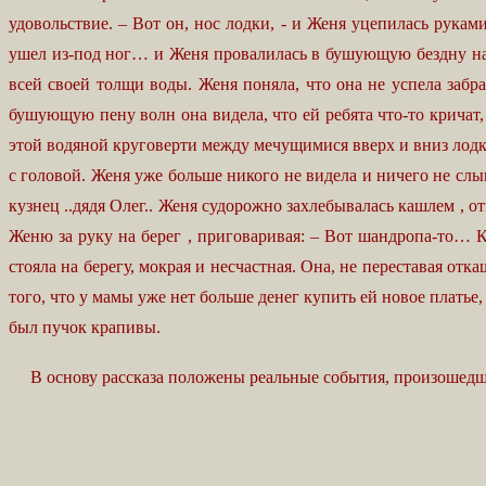
удовольствие. – Вот он, нос лодки, - и Женя уцепилась рукам
ушел из-под ног… и Женя провалилась в бушующую бездну нака
всей своей толщи воды. Женя поняла, что она не успела забр
бушующую пену волн она видела, что ей ребята что-то кричат
этой водяной круговерти между мечущимися вверх и вниз лодк
с головой. Женя уже больше никого не видела и ничего не слы
кузнец ..дядя Олег.. Женя судорожно захлебывалась кашлем , о
Женю за руку на берег , приговаривая: – Вот шандропа-то… К
стояла на берегу, мокрая и несчастная. Она, не переставая от
того, что у мамы уже нет больше денег купить ей новое платье, 
был пучок крапивы.
В основу рассказа положены реальные события, произошедшие