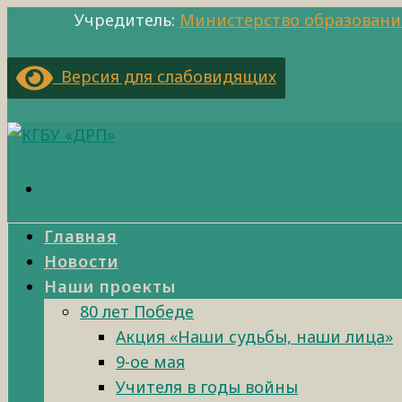
Учредитель:
Министерство образовани
Версия для слабовидящих
Главная
Новости
Наши проекты
80 лет Победе
Акция «Наши судьбы, наши лица»
9-ое мая
Учителя в годы войны