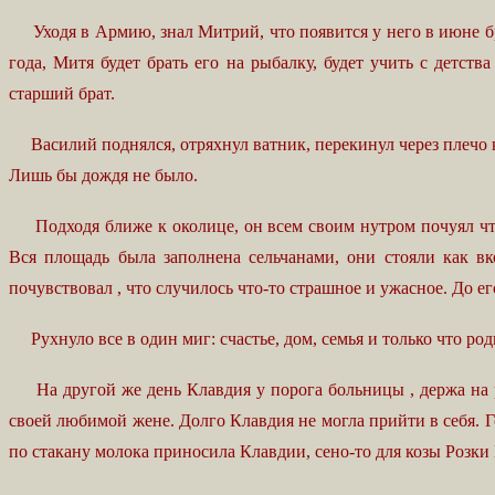
Уходя в Армию, знал Митрий, что появится у него в июне брат
года, Митя будет брать его на рыбалку, будет учить с детст
старший брат.
Василий поднялся, отряхнул ватник, перекинул через плечо кос
Лишь бы дождя не было.
Подходя ближе к околице, он всем своим нутром почуял что-т
Вся площадь была заполнена сельчанами, они стояли как вк
почувствовал , что случилось что-то страшное и ужасное. До е
Рухнуло все в один миг: счастье, дом, семья и только что р
На другой же день Клавдия у порога больницы , держа на ру
своей любимой жене. Долго Клавдия не могла прийти в себя. Го
по стакану молока приносила Клавдии, сено-то для козы Розк