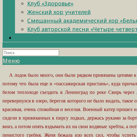
Клуб «Здоровье»
Женский хор учителей
Смешанный академический хор «Бель
Клуб авторской песни «Четыре четвер
Меню
А лодок было много, они были рядком привязаны цепями к дл
потому что была еще и «пассажирская пристань», куда прича
белом теплоходе съездить в Ленинград по реке Свирь через 
перевернулся в озеро, берегов которого не было видать, такое
красивая, очень спокойная и веселая. Военный катер прошел 
сидели в привязанных к пирсу лодках, держась руками за бор
вниз, а потом опять вздымать их на свои водяные хребты, а пот
пенистого гребня. Женя бежала изо всех сил, чтобы успет