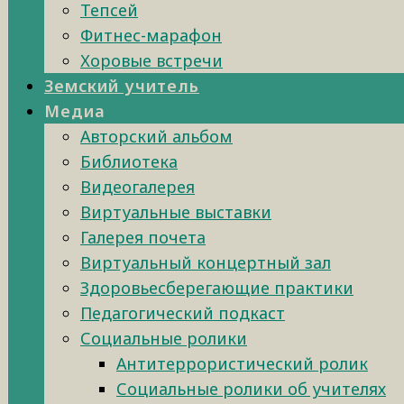
Тепсей
Фитнес-марафон
Хоровые встречи
Земский учитель
Медиа
Авторский альбом
Библиотека
Видеогалерея
Виртуальные выставки
Галерея почета
Виртуальный концертный зал
Здоровьесберегающие практики
Педагогический подкаст
Социальные ролики
Антитеррористический ролик
Социальные ролики об учителях