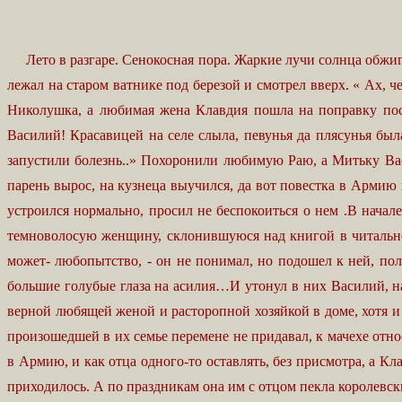
Лето в разгаре. Сенокосная пора. Жаркие лучи солнца обжига
лежал на старом ватнике под березой и смотрел вверх. « Ах, 
Николушка, а любимая жена Клавдия пошла на поправку посл
Василий! Красавицей на селе слыла, певунья да плясунья был
запустили болезнь..» Похоронили любимую Раю, а Митьку Вас
парень вырос, на кузнеца выучился, да вот повестка в Армию
устроился нормально, просил не беспокоиться о нем .В начал
темноволосую женщину, склонившуюся над книгой в читальном
может- любопытство, - он не понимал, но подошел к ней, пол
большие голубые глаза на асилия…И утонул в них Василий, на
верной любящей женой и расторопной хозяйкой в доме, хотя и
произошедшей в их семье перемене не придавал, к мачехе отно
в Армию, и как отца одного-то оставлять, без присмотра, а Кл
приходилось. А по праздникам она им с отцом пекла королевски