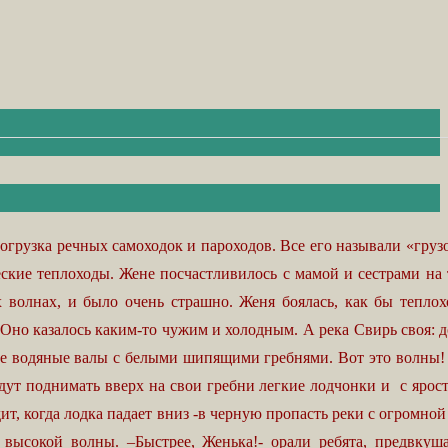
рузка речных самоходок и пароходов. Все его называли «грузо
ские теплоходы. Жене посчастливилось с мамой и сестрами на
х волнах, и было очень страшно. Женя боялась, как бы теплох
. Оно казалось каким-то чужим и холодным. А река Свирь своя: д
ные водяные валы с белыми шипящими гребнями. Вот это волны! 
удут поднимать вверх на свои гребни легкие лодчонки и с ярос
дит, когда лодка падает вниз -в черную пропасть реки с огромно
 высокой волны. –Быстрее, Женька!- орали ребята, предвкуш