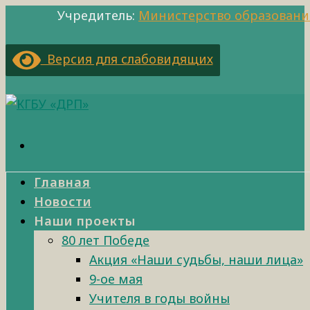
Учредитель:
Министерство образовани
Версия для слабовидящих
Главная
Новости
Наши проекты
80 лет Победе
Акция «Наши судьбы, наши лица»
9-ое мая
Учителя в годы войны