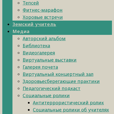
Тепсей
Фитнес-марафон
Хоровые встречи
Земский учитель
Медиа
Авторский альбом
Библиотека
Видеогалерея
Виртуальные выставки
Галерея почета
Виртуальный концертный зал
Здоровьесберегающие практики
Педагогический подкаст
Социальные ролики
Антитеррористический ролик
Социальные ролики об учителях