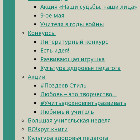
Акция «Наши судьбы, наши лица»
9-ое мая
Учителя в годы войны
Конкурсы
Литературный конкурс
Есть идея!
Развивающая игрушка
Культура здоровья педагога
Акции
#Поздеев Стиль
Любовь – это творчество…
#Учитьвдохновлятьразвивать
Любимый учитель
Большая учительская неделя
ВО!круг книги
Культура здоровья педагога