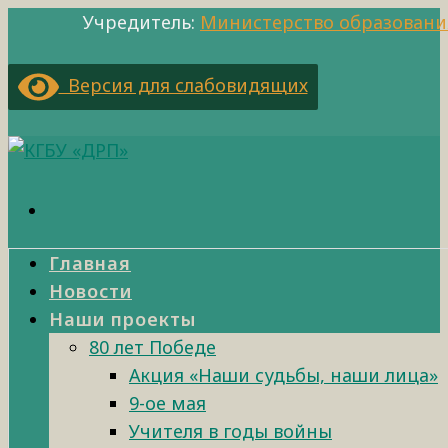
Учредитель:
Министерство образовани
Версия для слабовидящих
Главная
Новости
Наши проекты
80 лет Победе
Акция «Наши судьбы, наши лица»
9-ое мая
Учителя в годы войны