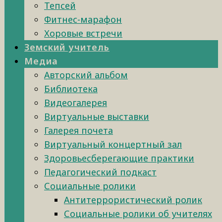
Тепсей
Фитнес-марафон
Хоровые встречи
Земский учитель
Медиа
Авторский альбом
Библиотека
Видеогалерея
Виртуальные выставки
Галерея почета
Виртуальный концертный зал
Здоровьесберегающие практики
Педагогический подкаст
Социальные ролики
Антитеррористический ролик
Социальные ролики об учителях