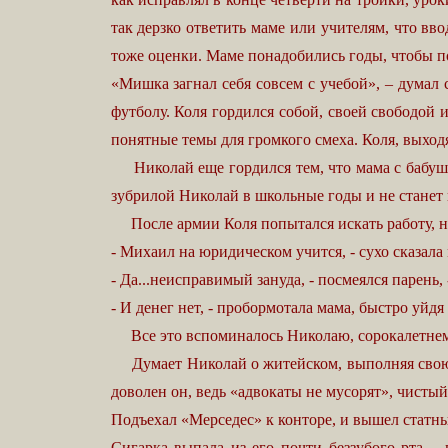
так дерзко ответить маме или учителям, что вв
тоже оценки. Маме понадобились годы, чтобы пон
«Мишка загнал себя совсем с учебой», – дума
футболу. Коля гордился собой, своей свободой 
понятные темы для громкого смеха. Коля, выход
Николай еще гордился тем, что мама с бабушкой
зубрилой Николай в школьные годы и не станет 
После армии Коля попытался искать работу, но
- Михаил на юридическом учится, - сухо сказала 
- Да...неисправимый зануда, - посмеялся парень,
- И денег нет, - пробормотала мама, быстро уйдя
Все это вспоминалось Николаю, сорокалетнему м
Думает Николай о житейском, выполняя свою еж
доволен он, ведь «адвокаты не мусорят», чистый
Подъехал «Мерседес» к конторе, и вышел статны
Сигарка выпала из его почти беззубого рта –