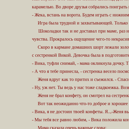
карамелью. Во дворе друзья собрались поиграть 
- Жека, встань на ворота. Будем играть с нижним
Игра была трудной и захватывающей. Только 
Шоколадки так и не доставал при маме, раз не 
чувства. Прокралось ощущение чего-то некрасив
Скоро в кармане домашних шорт лежали золотинк
с сестренкой Викой. Девочка была в подготовите
- Вика, туфли снимай, - мама окликнула дочку. Т
- А что я тебе принесла, - сестренка весело пос
Женя вдруг как то притих и съежился. - Спасибо
- Ну, уж нет. Ты ведь у нас тоже сладкоежка. Воз
Женя не брал конфету, он смотрел на сестренку
Вот так неожиданно что-то доброе и хорошее на
- Вика, я не достоин твоей конфеты. Я..,-Женя 
- Мы тебя все равно любим, - Вика положила ко
Мама сказала очень важные слова: