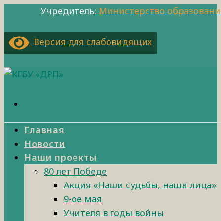
Учредитель:
Министерство образовани
Версия для слабовидящих
Главная
Новости
Наши проекты
80 лет Победе
Акция «Наши судьбы, наши лица»
9-ое мая
Учителя в годы войны