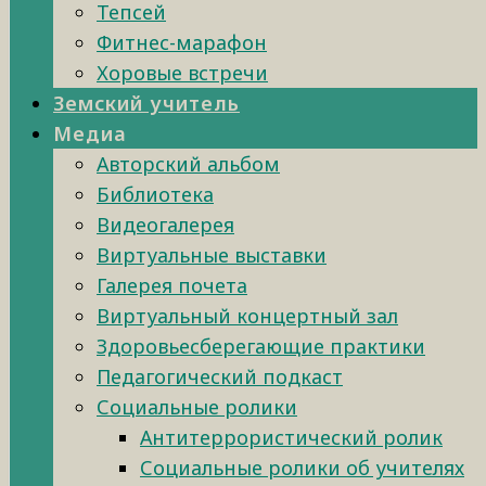
Тепсей
Фитнес-марафон
Хоровые встречи
Земский учитель
Медиа
Авторский альбом
Библиотека
Видеогалерея
Виртуальные выставки
Галерея почета
Виртуальный концертный зал
Здоровьесберегающие практики
Педагогический подкаст
Социальные ролики
Антитеррористический ролик
Социальные ролики об учителях