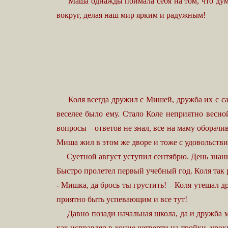
Маша однажды поймала себя на том, что думает
вокруг, делая наш мир ярким и радужным!
Коля всегда дружил с Мишей, дружба их с самог
веселее было ему. Стало Коле неприятно весно
вопросы – ответов не знал, все на маму оборачи
Миша жил в этом же дворе и тоже с удовольствие
Суетной август уступил сентябрю. День знаний
Быстро пролетел первый учебный год. Коля так 
- Мишка, да брось ты грустить! – Коля утешал д
приятно быть успевающим и все тут!
Давно позади начальная школа, да и дружба мал
как исправлял в конце четверти на тройки, уро