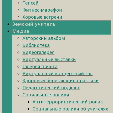
Тепсей
Фитнес-марафон
Хоровые встречи
Земский учитель
Медиа
Авторский альбом
Библиотека
Видеогалерея
Виртуальные выставки
Галерея почета
Виртуальный концертный зал
Здоровьесберегающие практики
Педагогический подкаст
Социальные ролики
Антитеррористический ролик
Социальные ролики об учителях