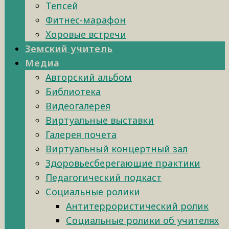
Тепсей
Фитнес-марафон
Хоровые встречи
Земский учитель
Медиа
Авторский альбом
Библиотека
Видеогалерея
Виртуальные выставки
Галерея почета
Виртуальный концертный зал
Здоровьесберегающие практики
Педагогический подкаст
Социальные ролики
Антитеррористический ролик
Социальные ролики об учителях