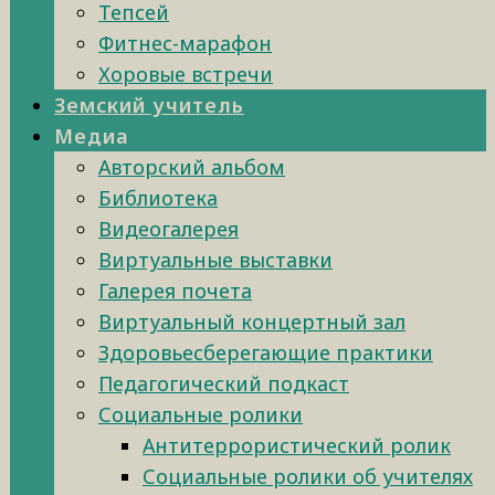
Тепсей
Фитнес-марафон
Хоровые встречи
Земский учитель
Медиа
Авторский альбом
Библиотека
Видеогалерея
Виртуальные выставки
Галерея почета
Виртуальный концертный зал
Здоровьесберегающие практики
Педагогический подкаст
Социальные ролики
Антитеррористический ролик
Социальные ролики об учителях