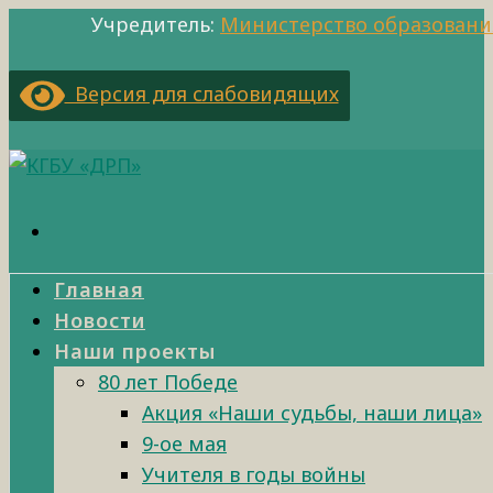
Учредитель:
Министерство образовани
Версия для слабовидящих
Главная
Новости
Наши проекты
80 лет Победе
Акция «Наши судьбы, наши лица»
9-ое мая
Учителя в годы войны