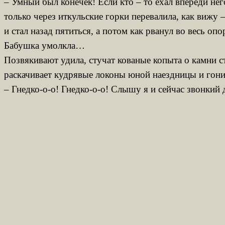
– Умный был конечек! Если кто – то ехал впереди нег
только через иткульские горки перевалила, как вижу 
и стал назад пятиться, а потом как рванул во весь о
Бабушка умолкла…
Позвякивают удила, стучат кованые копыта о камни с
раскачивает кудрявые локоны юной наездницы и гонит
– Гнедко-о-о! Гнедко-о-о! Слышу я и сейчас звонк