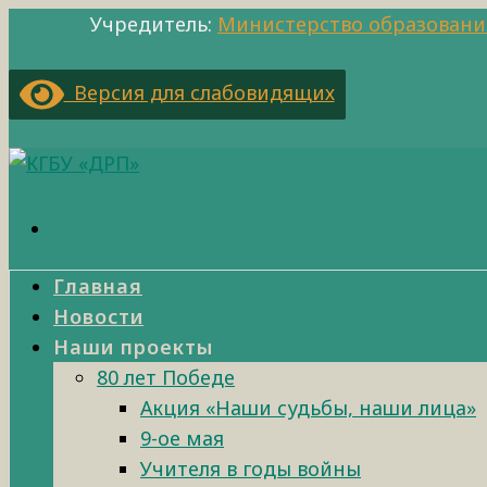
Учредитель:
Министерство образовани
Версия для слабовидящих
Главная
Новости
Наши проекты
80 лет Победе
Акция «Наши судьбы, наши лица»
9-ое мая
Учителя в годы войны