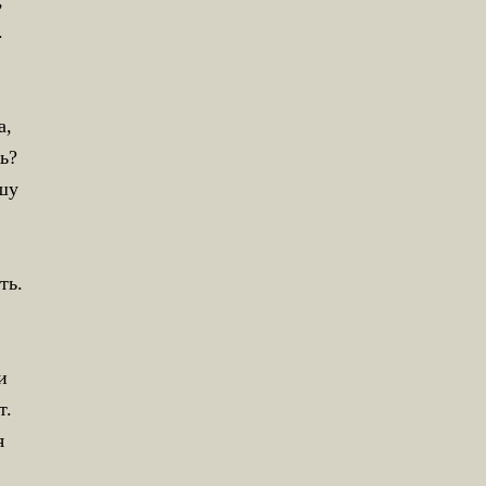
,
.
а,
ь?
шу
ть.
и
т.
я