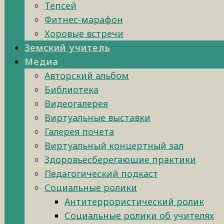
Тепсей
Фитнес-марафон
Хоровые встречи
Земский учитель
Медиа
Авторский альбом
Библиотека
Видеогалерея
Виртуальные выставки
Галерея почета
Виртуальный концертный зал
Здоровьесберегающие практики
Педагогический подкаст
Социальные ролики
Антитеррористический ролик
Социальные ролики об учителях