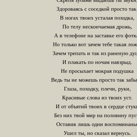
Скрепя зубами выдаешь ты звуки
Здороваясь с соседкой просто так
В ногах твоих усталая походка,
По телу нескончаемая дрожь,
А в телефоне на заставке его фотк
Но только вот зачем тебе такая лож
Зачем трепать и так из раненую ду
И плакать по ночам навзрыд.
Не просыхает мокрая подушка
Ведь ты не можешь просто так забы
Глаза, походку, плечи, руки,
Красивые слова из твоих уст.
И от объятий твоих в сердце стук
Без них твой мир на половину пус
Оставив лишь одни воспоминань
Ушел ты, но сказал вернусь.