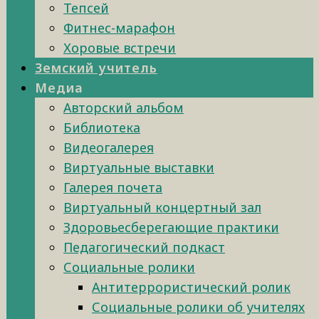
Тепсей
Фитнес-марафон
Хоровые встречи
Земский учитель
Медиа
Авторский альбом
Библиотека
Видеогалерея
Виртуальные выставки
Галерея почета
Виртуальный концертный зал
Здоровьесберегающие практики
Педагогический подкаст
Социальные ролики
Антитеррористический ролик
Социальные ролики об учителях