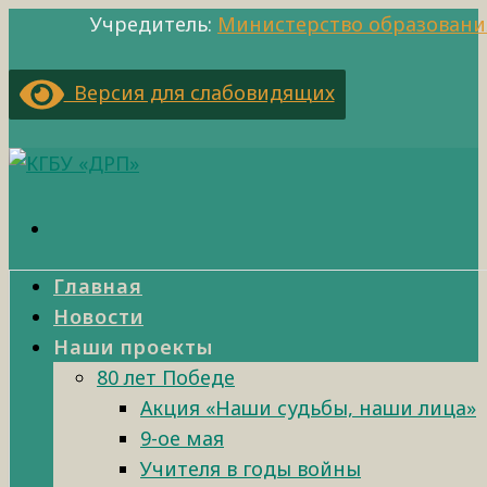
Учредитель:
Министерство образовани
Версия для слабовидящих
Главная
Новости
Наши проекты
80 лет Победе
Акция «Наши судьбы, наши лица»
9-ое мая
Учителя в годы войны