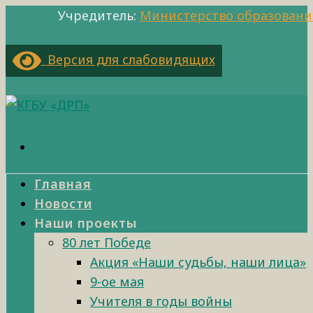
Учредитель:
Министерство образовани
Версия для слабовидящих
Главная
Новости
Наши проекты
80 лет Победе
Акция «Наши судьбы, наши лица»
9-ое мая
Учителя в годы войны