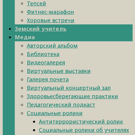
Тепсей
Фитнес-марафон
Хоровые встречи
Земский учитель
Медиа
Авторский альбом
Библиотека
Видеогалерея
Виртуальные выставки
Галерея почета
Виртуальный концертный зал
Здоровьесберегающие практики
Педагогический подкаст
Социальные ролики
Антитеррористический ролик
Социальные ролики об учителях