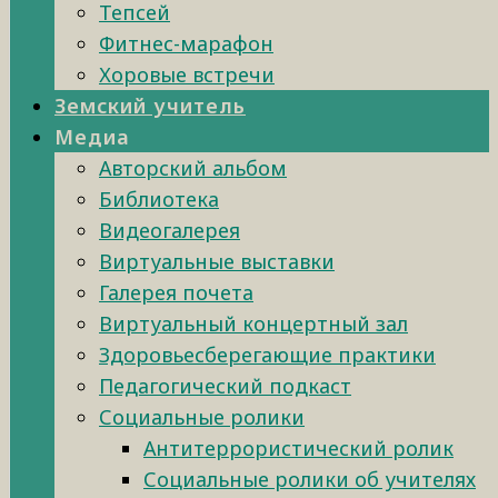
Тепсей
Фитнес-марафон
Хоровые встречи
Земский учитель
Медиа
Авторский альбом
Библиотека
Видеогалерея
Виртуальные выставки
Галерея почета
Виртуальный концертный зал
Здоровьесберегающие практики
Педагогический подкаст
Социальные ролики
Антитеррористический ролик
Социальные ролики об учителях