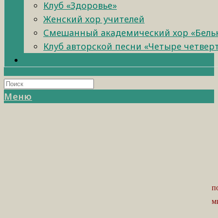
Клуб «Здоровье»
Женский хор учителей
Смешанный академический хор «Бель
Клуб авторской песни «Четыре четвер
Меню
п
м
В