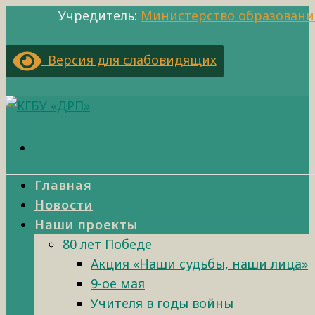
Учредитель:
Министерство образовани
Версия для слабовидящих
Главная
Новости
Наши проекты
80 лет Победе
Акция «Наши судьбы, наши лица»
9-ое мая
Учителя в годы войны