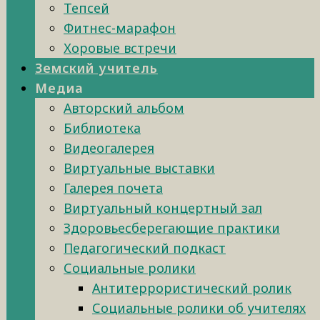
Тепсей
Фитнес-марафон
Хоровые встречи
Земский учитель
Медиа
Авторский альбом
Библиотека
Видеогалерея
Виртуальные выставки
Галерея почета
Виртуальный концертный зал
Здоровьесберегающие практики
Педагогический подкаст
Социальные ролики
Антитеррористический ролик
Социальные ролики об учителях