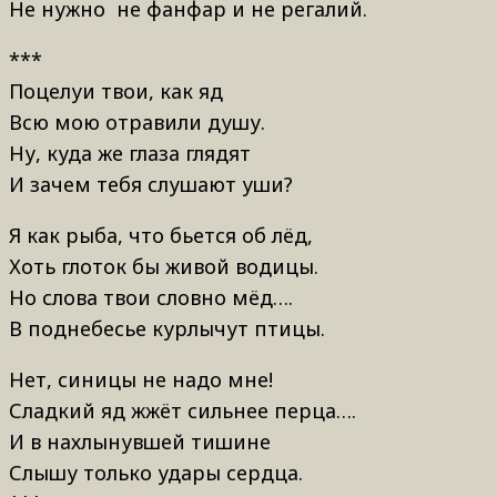
Не нужно не фанфар и не р
***
Поцелуи твои, как яд
Всю мою отравили душу.
Ну, куда же глаза глядят
И зачем тебя слушают уши?
Я как рыба, что бьется об лёд,
Хоть глоток бы живой водицы.
Но слова твои словно мёд….
В поднебесье курлычут птицы.
Нет, синицы не надо мне!
Сладкий яд жжёт сильнее перца….
И в нахлынувшей тишине
Слышу только удары сердца