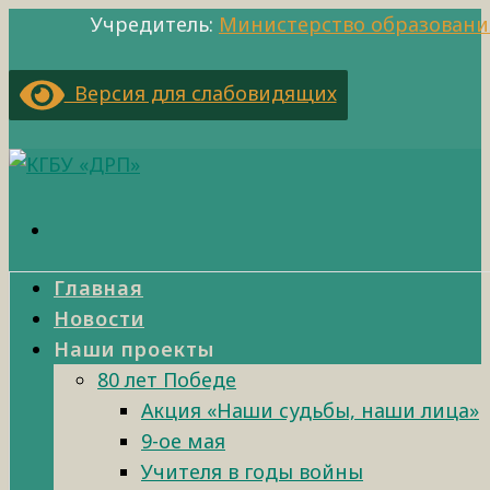
Учредитель:
Министерство образовани
Версия для слабовидящих
Главная
Новости
Наши проекты
80 лет Победе
Акция «Наши судьбы, наши лица»
9-ое мая
Учителя в годы войны