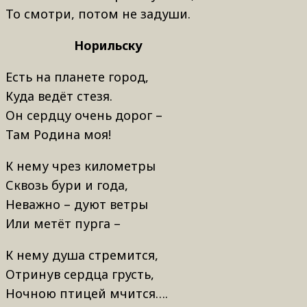
То смотри, потом не заду
Норильску
Есть на планете город,
Куда ведёт стезя.
Он сердцу очень дорог –
Там Родина моя!
К нему чрез километры
Сквозь бури и года,
Неважно – дуют ветры
Или метёт пурга –
К нему душа стремится,
Отринув сердца грусть,
Ночною птицей мчится….