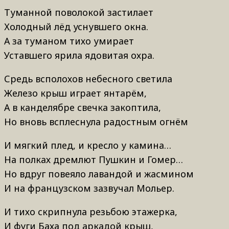
Туманной поволокой застилает
Холодный лёд уснувшего окна.
А за туманом тихо умирает
Уставшего ярила ядовитая охра.
Средь всполохов небесного светила
Железо крыш играет янтарём,
А в канделябре свечка закоптила,
Но вновь всплеснула радостным огнём
И мягкий плед, и кресло у камина…
На полках дремлют Пушкин и Гомер…
Но вдруг повеяло лавандой и жасмином
И на французском зазвучал Мольер.
И тихо скрипнула резьбою этажерка,
И фуги Баха под аркадой крыш,