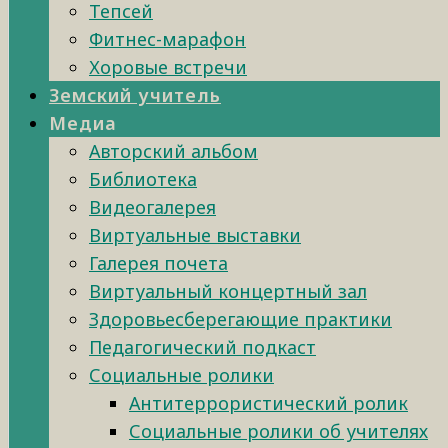
Тепсей
Фитнес-марафон
Хоровые встречи
Земский учитель
Медиа
Авторский альбом
Библиотека
Видеогалерея
Виртуальные выставки
Галерея почета
Виртуальный концертный зал
Здоровьесберегающие практики
Педагогический подкаст
Социальные ролики
Антитеррористический ролик
Социальные ролики об учителях