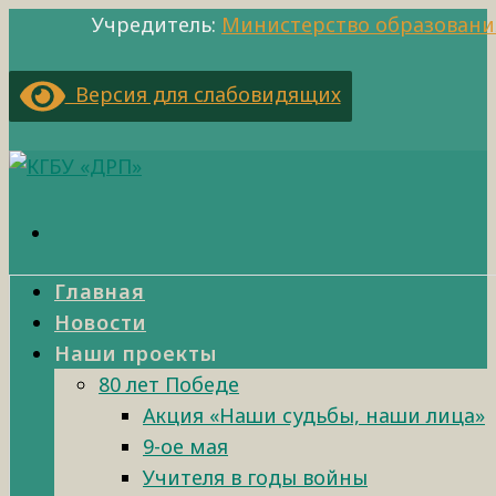
Учредитель:
Министерство образовани
Версия для слабовидящих
Главная
Новости
Наши проекты
80 лет Победе
Акция «Наши судьбы, наши лица»
9-ое мая
Учителя в годы войны