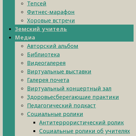
Тепсей
Фитнес-марафон
Хоровые встречи
Земский учитель
Медиа
Авторский альбом
Библиотека
Видеогалерея
Виртуальные выставки
Галерея почета
Виртуальный концертный зал
Здоровьесберегающие практики
Педагогический подкаст
Социальные ролики
Антитеррористический ролик
Социальные ролики об учителях