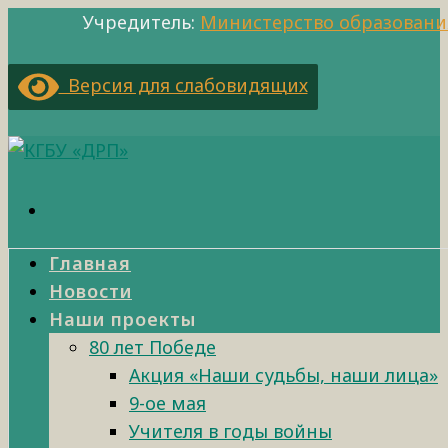
Учредитель:
Министерство образовани
Версия для слабовидящих
Главная
Новости
Наши проекты
80 лет Победе
Акция «Наши судьбы, наши лица»
9-ое мая
Учителя в годы войны