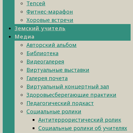
Тепсей
Фитнес-марафон
Хоровые встречи
Земский учитель
Медиа
Авторский альбом
Библиотека
Видеогалерея
Виртуальные выставки
Галерея почета
Виртуальный концертный зал
Здоровьесберегающие практики
Педагогический подкаст
Социальные ролики
Антитеррористический ролик
Социальные ролики об учителях