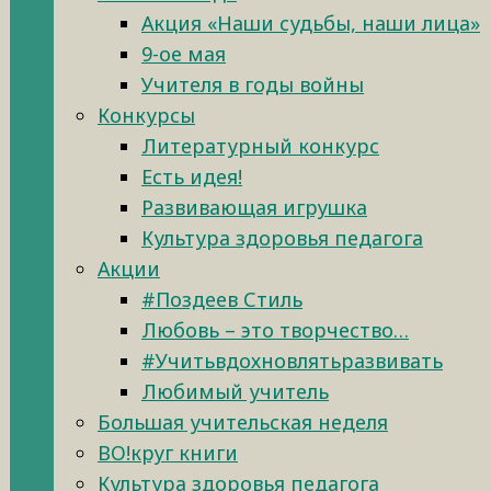
Акция «Наши судьбы, наши лица»
9-ое мая
Учителя в годы войны
Конкурсы
Литературный конкурс
Есть идея!
Развивающая игрушка
Культура здоровья педагога
Акции
#Поздеев Стиль
Любовь – это творчество…
#Учитьвдохновлятьразвивать
Любимый учитель
Большая учительская неделя
ВО!круг книги
Культура здоровья педагога