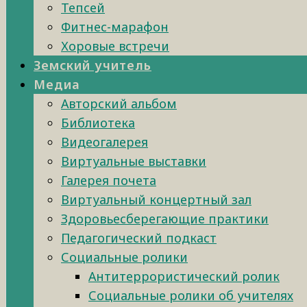
Тепсей
Фитнес-марафон
Хоровые встречи
Земский учитель
Медиа
Авторский альбом
Библиотека
Видеогалерея
Виртуальные выставки
Галерея почета
Виртуальный концертный зал
Здоровьесберегающие практики
Педагогический подкаст
Социальные ролики
Антитеррористический ролик
Социальные ролики об учителях