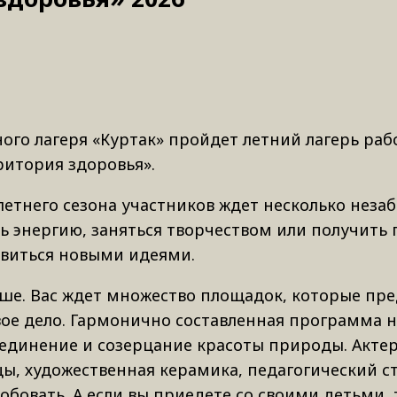
ного лагеря «Куртак» пройдет летний лагерь ра
ритория здоровья».
летнего сезона участников ждет несколько нез
ь энергию, заняться творчеством или получить
овиться новыми идеями.
уше. Вас ждет множество площадок, которые пр
ое дело. Гармонично составленная программа н
 уединение и созерцание красоты природы. Акте
ы, художественная керамика, педагогический ст
обовать. А если вы приедете со своими детьми, 