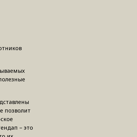
ботников
абываемых
 полезные
едставлены
е позволит
рское
ендап – это
то их