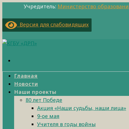
Учредитель:
Министерство образовани
Версия для слабовидящих
Главная
Новости
Наши проекты
80 лет Победе
Акция «Наши судьбы, наши лица»
9-ое мая
Учителя в годы войны