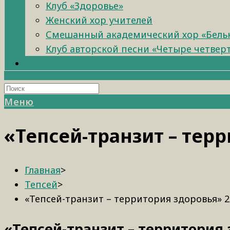
Клуб «Здоровье»
Женский хор учителей
Смешанный академический хор «Бель
Клуб авторской песни «Четыре четвер
Меню
«Тепсей-транзит – тер
Главная
>
Тепсей
>
«Тепсей-транзит – территория здоровья» 2
«Тепсей-транзит – территория 