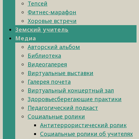
Тепсей
Фитнес-марафон
Хоровые встречи
Земский учитель
Медиа
Авторский альбом
Библиотека
Видеогалерея
Виртуальные выставки
Галерея почета
Виртуальный концертный зал
Здоровьесберегающие практики
Педагогический подкаст
Социальные ролики
Антитеррористический ролик
Социальные ролики об учителях