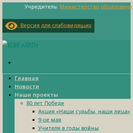
Учредитель:
Министерство образовани
Версия для слабовидящих
Главная
Новости
Наши проекты
80 лет Победе
Акция «Наши судьбы, наши лица»
9-ое мая
Учителя в годы войны